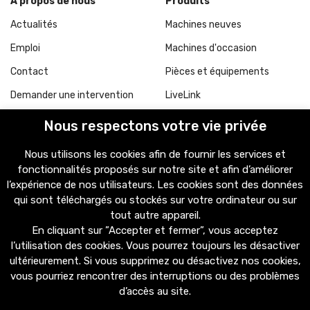
À propos de nous
Produits
Actualités
Machines neuves
Emploi
Machines d'occasion
Contact
Pièces et équipements
Demander une intervention
LiveLink
Nos agences
Nous respectons votre vie privée
Top catégories
Métiers
Nous utilisons les cookies afin de fournir les services et
fonctionnalités proposés sur notre site et afin d’améliorer
Chargeurs
BTP
l’expérience de nos utilisateurs. Les cookies sont des données
Pelles
Agriculture
qui sont téléchargés ou stockés sur votre ordinateur ou sur
tout autre appareil.
Mini-pelles
Recyclage
En cliquant sur ”Accepter et fermer”, vous acceptez
Compactage
Manutention
l’utilisation des cookies. Vous pourrez toujours les désactiver
ultérieurement. Si vous supprimez ou désactivez nos cookies,
Chariots
Travaux Spéciaux
vous pourriez rencontrer des interruptions ou des problèmes
d’accès au site.