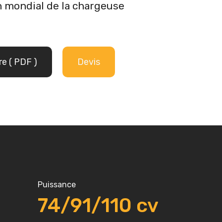
n mondial de la chargeuse
re ( PDF )
Devis
Puissance
74/91/110
cv