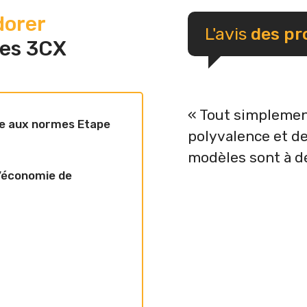
dorer
L'avis
des pr
ses 3CX
« Tout simplemen
 aux normes Etape
polyvalence et de
modèles sont à d
d’économie de