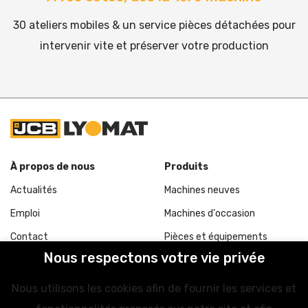
30 ateliers mobiles & un service pièces détachées pour
intervenir vite et préserver votre production
À propos de nous
Produits
Actualités
Machines neuves
Emploi
Machines d'occasion
Contact
Pièces et équipements
Nous respectons votre vie privée
Demander une intervention
LiveLink
Nos agences
Nous utilisons les cookies afin de fournir les services et